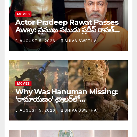
MOVIES
Actor Pradeep Rawat Passes
Away: ప్రముఖ నటుడు ప్రదీప్ రావత్
మృతి…
AUGUST 5, 2026
SHIVA SWETHA
MOVIES
Why Was Hanuman Missing:
‘రామాయణం’ ట్రైలర్‌లో
హనుమంతుడు ఎందుకు కనిపించలేదు…
AUGUST 5, 2026
SHIVA SWETHA