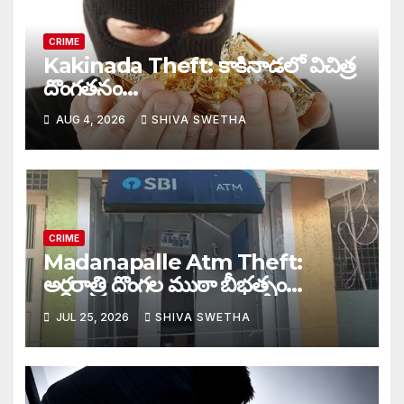
CRIME
Kakinada Theft: కాకినాడలో విచిత్ర
దొంగతనం…
AUG 4, 2026
SHIVA SWETHA
CRIME
Madanapalle Atm Theft:
అర్ధరాత్రి దొంగల ముఠా బీభత్సం…
JUL 25, 2026
SHIVA SWETHA