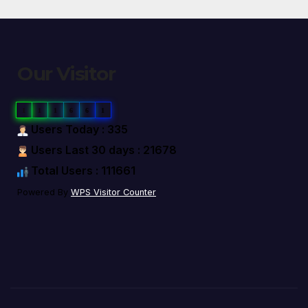
Our Visitor
1
1
1
6
6
1
Users Today : 335
Users Last 30 days : 21678
Total Users : 111661
Powered By
WPS Visitor Counter