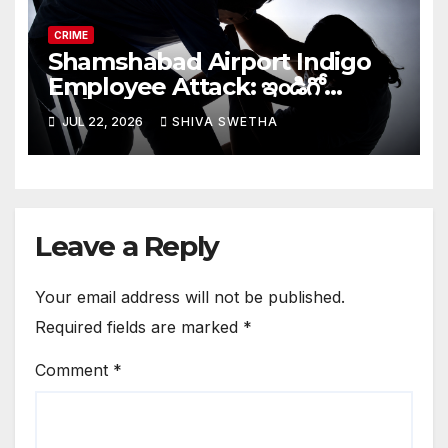
CRIME
Shamshabad Airport Indigo
Employee Attack: ఇండిగో
ఉద్యోగినిపై క్యాబ్ డ్రైవర్
JUL 22, 2026
SHIVA SWETHA
అత్యాచారయత్నం…
Leave a Reply
Your email address will not be published.
Required fields are marked
*
Comment
*