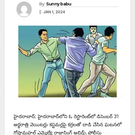
By
Sunny babu
JAN 1, 2024
హైదరాబాద్: హైదరాబాద్‌లోని ఓ రెస్టారెంట్‌లో డిసెంబర్ 31
అర్ధరాత్రి వెయిటర్లు కస్టమర్లపై కర్రలతో దాడి చేసిన ఘటనలో
గోషామహల్ ఎమ్మెల్యే రాజాసింగ్ అబిడ్స్ పోలీసు