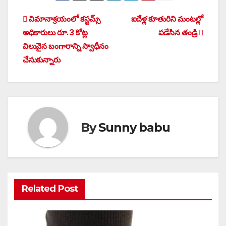
Post
విమానాశ్రయంలో కస్టమ్స్
ఐదేళ్ల కూతురిని మంటల్లో
అధికారులు రూ.3 కోట్ల
పడేసిన తండ్రి
navigation
విలువైన బంగారాన్ని స్వాధీనం
చేసుకున్నారు
By
Sunny babu
Related Post