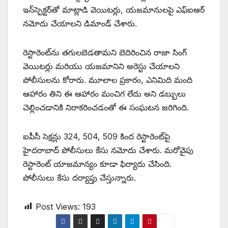
ఇన్‌స్పెక్టర్‌తో మాట్లాడి వెయిటర్లు, యజమానులపై ఎఫ్‌ఐఆర్
నమోదు చేయాలని డిమాండ్ చేశారు.
రెస్టారెంట్‌ను తగులబెడతామని బెదిరించిన రాజా సింగ్
వెయిటర్లు మరియు యజమానిని అరెస్టు చేయాలని
పోలీసులను కోరారు. మూలాల ప్రకారం, ఎనిమిది మంది
ఆహారం తిని ఈ ఆహారం మంచిగ లేదు అని డబ్బులు
చెల్లించడానికి నిరాకరించడంతో ఈ సంఘటన జరిగింది.
ఐపీసీ సెక్షన్లు 324, 504, 509 కింద రెస్టారెంట్‌పై
హైదరాబాద్ పోలీసులు కేసు నమోదు చేశారు. మరోవైపు
రెస్టారెంట్ యాజమాన్యం కూడా ఫిర్యాదు చేసింది.
పోలీసులు కేసు దర్యాప్తు చేస్తున్నారు.
Post Views:
193